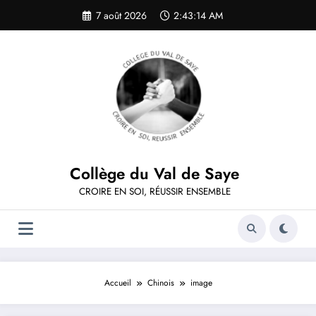
Aller
7 août 2026
2:43:15 AM
au
contenu
Collège du Val de Saye
CROIRE EN SOI, RÉUSSIR ENSEMBLE
Accueil
Chinois
image