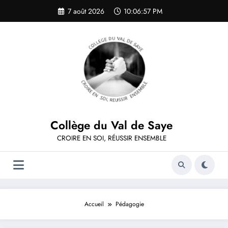
Aller
7 août 2026
10:06:57 PM
au
contenu
Collège du Val de Saye
CROIRE EN SOI, RÉUSSIR ENSEMBLE
Accueil
Pédagogie