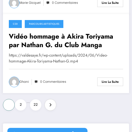
Marie Gicquel
0 Commentaires
Lire La Suite
CDI
PARCOURS ARTISTIQUES
11 juin 2024
Vidéo hommage à Akira Toriyama
par Nathan G. du Club Manga
https://valdesaye.fr/wp-content/uploads/2024/06/Video-
hommage-Akira-Toriyama-Nathan-G.mp4
Ghani
0 Commentaires
Lire La Suite
Pagination
…
1
2
22
des
publications