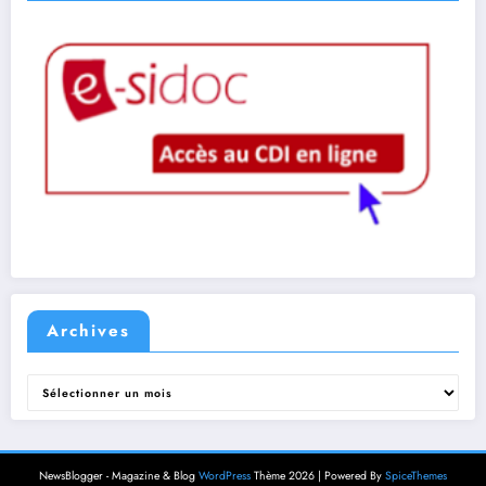
Archives
Archives
NewsBlogger - Magazine & Blog
WordPress
Thème 2026 | Powered By
SpiceThemes