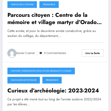
PARCOURS CITOYENS
PÉDAGOGIE
Parcours citoyen : Centre de la
mémoire et village martyr d’Oradour-
sur-Glane 2023-2024
Cette année, et pour la deuxième année consécutive, grâce au
soutien du collège, du département,…
Xavier Cuenot
0 Commentaires
Lire La Suite
HISTOIRE-GÉOGRAPHIE EDUCATION MORALE ET CIVIQUE
20 juin 2024
PARCOURS ARTISTIQUES
PÉDAGOGIE
Curieux d’archéologie: 2023-2024
Ce projet a été mené tout au long de l'année scolaire 2023/2024
par les élèves…