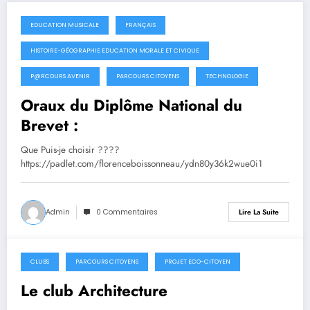
EDUCATION MUSICALE
FRANÇAIS
4 juin 2025
HISTOIRE-GÉOGRAPHIE EDUCATION MORALE ET CIVIQUE
P@RCOURS AVENIR
PARCOURS CITOYENS
TECHNOLOGIE
Oraux du Diplôme National du
Brevet :
Que Puis-je choisir ????
https://padlet.com/florenceboissonneau/ydn80y36k2wue0i1
Admin
0 Commentaires
Lire La Suite
CLUBS
PARCOURS CITOYENS
PROJET ECO-CITOYEN
2 août 2024
Le club Architecture