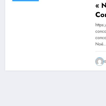
« N
Con
https
conco
concou
Noé
G