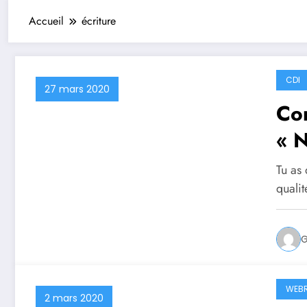
Accueil
écriture
CDI
27 mars 2020
Con
« N
Tu as 
quali
G
WEBR
2 mars 2020