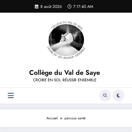
Aller
8 août 2026
7:17:41 AM
au
contenu
Collège du Val de Saye
CROIRE EN SOI, RÉUSSIR ENSEMBLE
Accueil
parcous santé