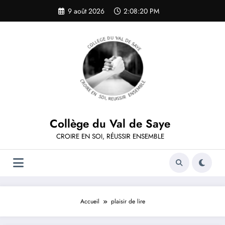
Aller
9 août 2026
2:08:21 PM
au
contenu
Collège du Val de Saye
CROIRE EN SOI, RÉUSSIR ENSEMBLE
Accueil
plaisir de lire