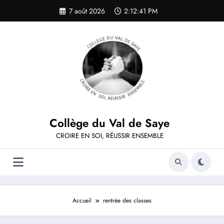
Aller
7 août 2026
2:12:42 PM
au
contenu
Collège du Val de Saye
CROIRE EN SOI, RÉUSSIR ENSEMBLE
Accueil
rentrée des classes