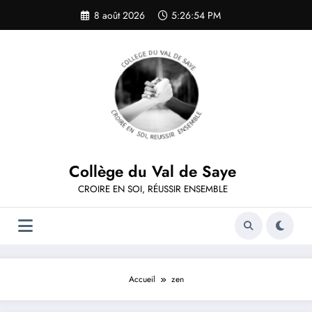
Aller
8 août 2026
5:26:55 PM
au
contenu
Collège du Val de Saye
CROIRE EN SOI, RÉUSSIR ENSEMBLE
Accueil
zen