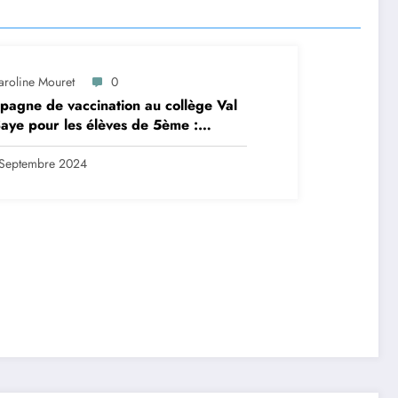
aroline Mouret
0
agne de vaccination au collège Val
aye pour les élèves de 5ème :
ription en ligne avant le 28
tembre 2024
Septembre 2024