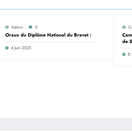
Admin
0
C
Oraux du Diplôme National du Brevet :
Camp
de S
insc
4 Juin 2025
sep
8 