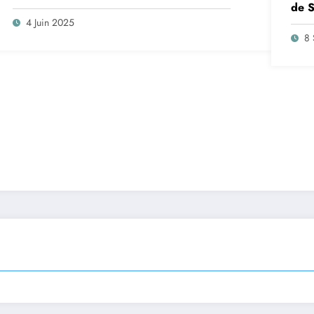
de S
insc
4 Juin 2025
sep
8 