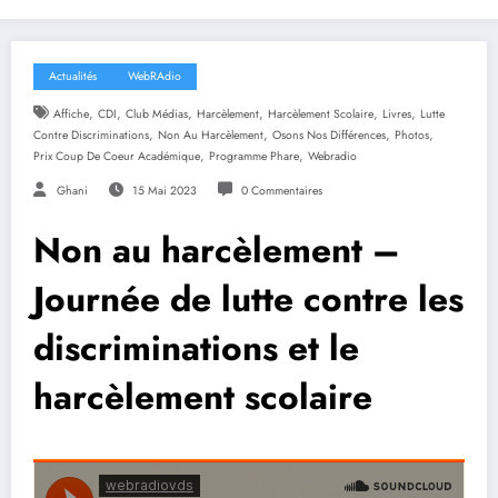
Actualités
WebRAdio
,
,
,
,
,
,
Affiche
CDI
Club Médias
Harcèlement
Harcèlement Scolaire
Livres
Lutte
,
,
,
,
Contre Discriminations
Non Au Harcèlement
Osons Nos Différences
Photos
,
,
Prix Coup De Coeur Académique
Programme Phare
Webradio
Ghani
15 Mai 2023
0 Commentaires
Non au harcèlement –
Journée de lutte contre les
discriminations et le
harcèlement scolaire