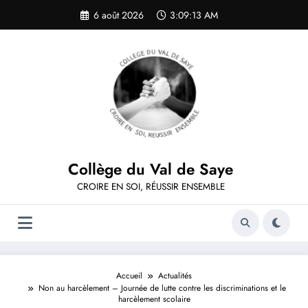
Aller
6 août 2026
3:09:14 AM
au
contenu
Collège du Val de Saye
CROIRE EN SOI, RÉUSSIR ENSEMBLE
Accueil
Actualités
Non au harcèlement – Journée de lutte contre les discriminations et le
harcèlement scolaire