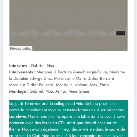
Interview :
Gabriel, Noa
Intervenants :
Madame la Rectrice Anne-Bisagni-Faure, Madame
la Députée Edwige Diaz, Monsieur le Maire Didier Bernard,
Monsieur Didier Faucard, Monsieur Leblond, Max, Emily
Montage :
Gabriel, Noa, Arthur, Mme Ghani
Le jeudi 10 novembre, le collège s’est vêtu de bleu pour lutter
contre le harcèlement scolaire et toutes formes de discriminations.
Les élèves Max et Emily ont préparé une table dans la cour à cette
occasion avec des livres du CDI, ainsi que des affiches sur ce
thème. Nous avons également reçu des invité.e.s dans le cadre de
ce projet. Le Club Médias est allé à leur rencontre pour en savoir