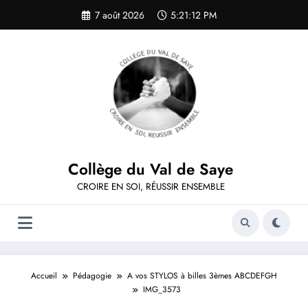
Aller
7 août 2026
5:21:12 PM
au
contenu
Collège du Val de Saye
CROIRE EN SOI, RÉUSSIR ENSEMBLE
Accueil
Pédagogie
A vos STYLOS à billes 3èmes ABCDEFGH
IMG_3573