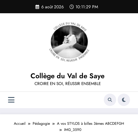
Aller
6 août 2026
10:11:29 PM
au
contenu
Collège du Val de Saye
CROIRE EN SOI, RÉUSSIR ENSEMBLE
Accueil
Pédagogie
A vos STYLOS à billes 3èmes ABCDEFGH
IMG_3590