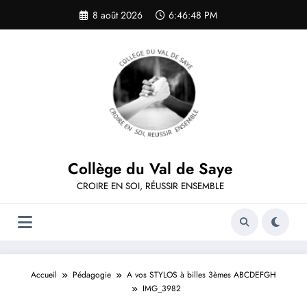
Aller
8 août 2026
6:46:48 PM
au
contenu
Collège du Val de Saye
CROIRE EN SOI, RÉUSSIR ENSEMBLE
Accueil
Pédagogie
A vos STYLOS à billes 3èmes ABCDEFGH
IMG_3982