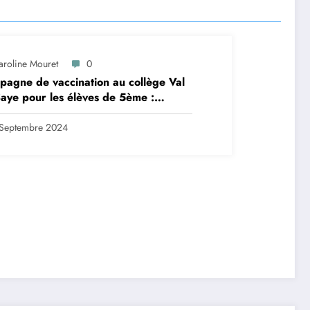
aroline Mouret
0
agne de vaccination au collège Val
aye pour les élèves de 5ème :
ription en ligne avant le 28
tembre 2024
Septembre 2024