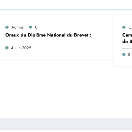
Admin
0
C
Oraux du Diplôme National du Brevet :
Camp
de S
insc
4 Juin 2025
sep
8 