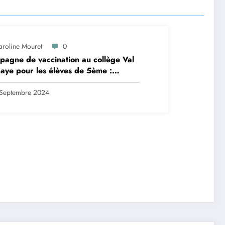
aroline Mouret
0
agne de vaccination au collège Val
aye pour les élèves de 5ème :
ription en ligne avant le 28
tembre 2024
Septembre 2024