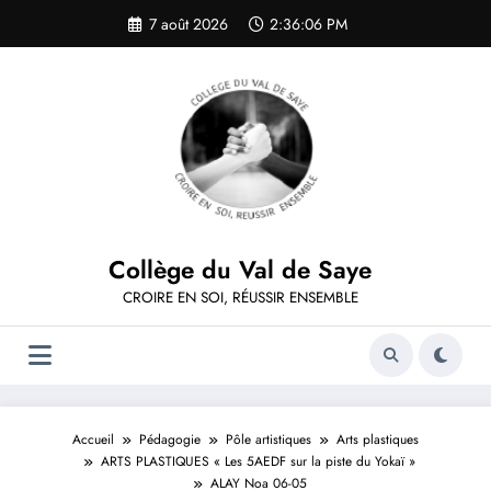
Aller
7 août 2026
2:36:06 PM
au
contenu
Collège du Val de Saye
CROIRE EN SOI, RÉUSSIR ENSEMBLE
Accueil
Pédagogie
Pôle artistiques
Arts plastiques
ARTS PLASTIQUES « Les 5AEDF sur la piste du Yokaï »
ALAY Noa 06-05