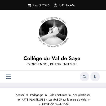
Aller
7 août 2026
8:41:16 AM
au
contenu
Collège du Val de Saye
CROIRE EN SOI, RÉUSSIR ENSEMBLE
Accueil
Pédagogie
Pôle artistiques
Arts plastiques
ARTS PLASTIQUES « Les 5AEDF sur la piste du Yokaï »
HENRIOT Noah 15-04