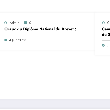
Admin
0
C
Oraux du Diplôme National du Brevet :
Camp
de S
insc
4 Juin 2025
sep
8 