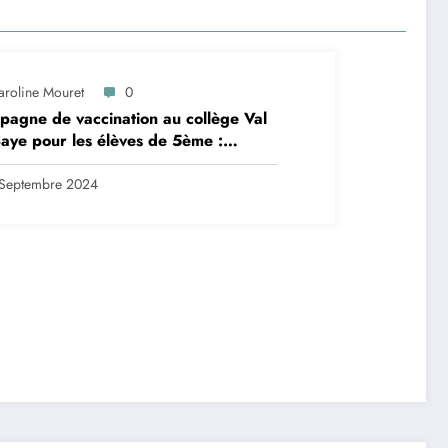
aroline Mouret
0
agne de vaccination au collège Val
aye pour les élèves de 5ème :
ription en ligne avant le 28
tembre 2024
Septembre 2024