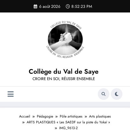
Aller
6 août 2026
8:52:23 PM
au
contenu
Collège du Val de Saye
CROIRE EN SOI, RÉUSSIR ENSEMBLE
Accueil
Pédagogie
Pôle artistiques
Arts plastiques
ARTS PLASTIQUES « Les 5AEDF sur la piste du Yokaï »
IMG_9613-2