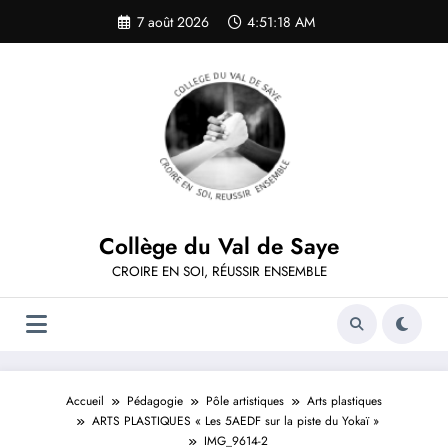
Aller
7 août 2026
4:51:18 AM
au
contenu
Collège du Val de Saye
CROIRE EN SOI, RÉUSSIR ENSEMBLE
Accueil
Pédagogie
Pôle artistiques
Arts plastiques
ARTS PLASTIQUES « Les 5AEDF sur la piste du Yokaï »
IMG_9614-2