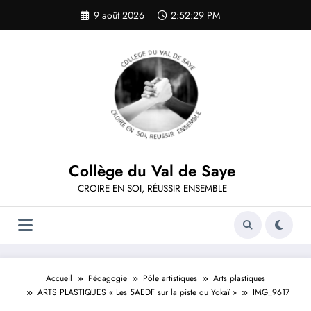
Aller
9 août 2026
2:52:29 PM
au
contenu
Collège du Val de Saye
CROIRE EN SOI, RÉUSSIR ENSEMBLE
Accueil
Pédagogie
Pôle artistiques
Arts plastiques
ARTS PLASTIQUES « Les 5AEDF sur la piste du Yokaï »
IMG_9617