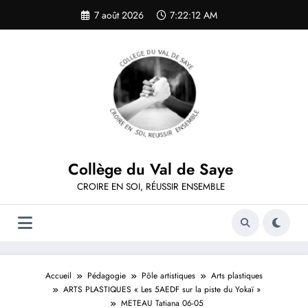
Aller
7 août 2026
7:22:12 AM
au
contenu
Collège du Val de Saye
CROIRE EN SOI, RÉUSSIR ENSEMBLE
Accueil
Pédagogie
Pôle artistiques
Arts plastiques
ARTS PLASTIQUES « Les 5AEDF sur la piste du Yokaï »
METEAU Tatiana 06-05