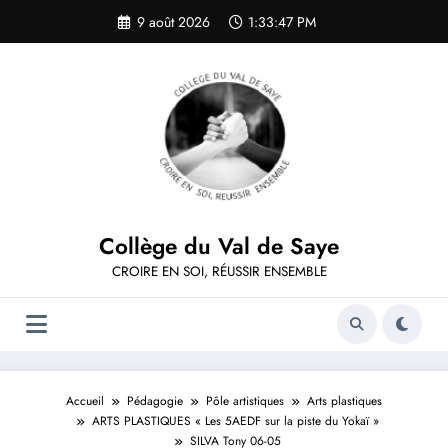
Aller
9 août 2026
1:33:47 PM
au
contenu
Collège du Val de Saye
CROIRE EN SOI, RÉUSSIR ENSEMBLE
Accueil
Pédagogie
Pôle artistiques
Arts plastiques
ARTS PLASTIQUES « Les 5AEDF sur la piste du Yokaï »
SILVA Tony 06-05