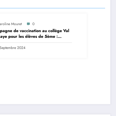
aroline Mouret
0
agne de vaccination au collège Val
aye pour les élèves de 5ème :
ription en ligne avant le 28
tembre 2024
Septembre 2024