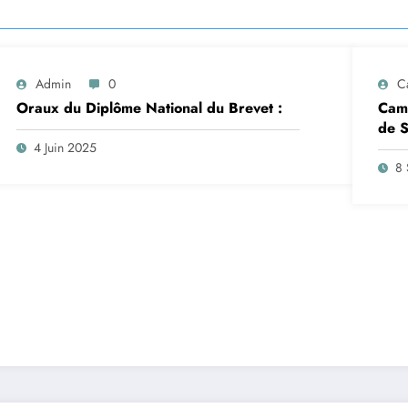
Admin
0
C
Oraux du Diplôme National du Brevet :
Camp
de S
insc
4 Juin 2025
sep
8 