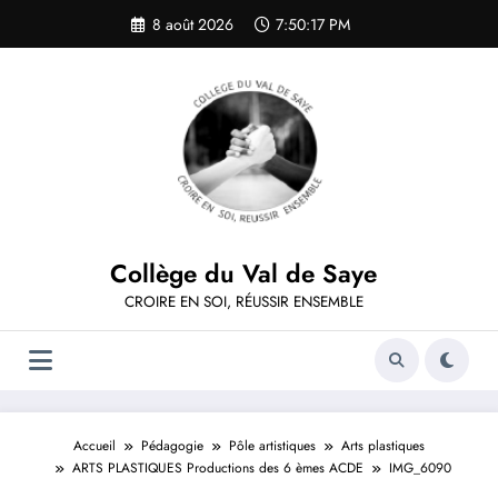
Aller
8 août 2026
7:50:17 PM
au
contenu
Collège du Val de Saye
CROIRE EN SOI, RÉUSSIR ENSEMBLE
Accueil
Pédagogie
Pôle artistiques
Arts plastiques
ARTS PLASTIQUES Productions des 6 èmes ACDE
IMG_6090