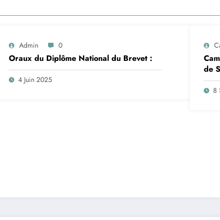
Admin
0
C
Oraux du Diplôme National du Brevet :
Camp
de S
insc
4 Juin 2025
sep
8 