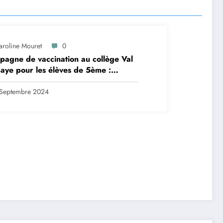
aroline Mouret
0
agne de vaccination au collège Val
aye pour les élèves de 5ème :
ription en ligne avant le 28
tembre 2024
Septembre 2024