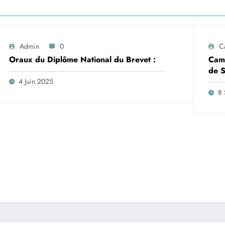
Admin
0
C
Oraux du Diplôme National du Brevet :
Camp
de S
insc
4 Juin 2025
sep
8 