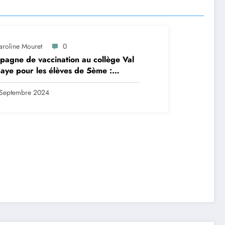
aroline Mouret
0
agne de vaccination au collège Val
aye pour les élèves de 5ème :
ription en ligne avant le 28
tembre 2024
Septembre 2024