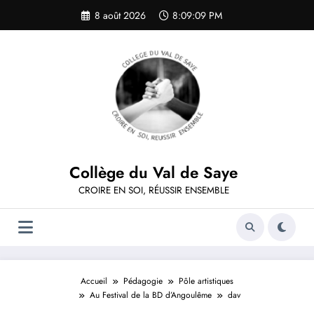
Aller
8 août 2026
8:09:09 PM
au
contenu
Collège du Val de Saye
CROIRE EN SOI, RÉUSSIR ENSEMBLE
Accueil
Pédagogie
Pôle artistiques
Au Festival de la BD d’Angoulême
dav