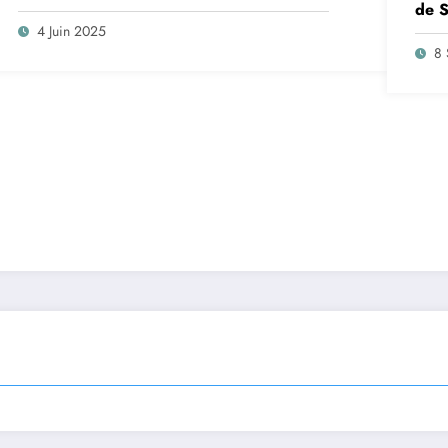
de S
insc
4 Juin 2025
sep
8 