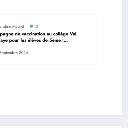
aroline Mouret
0
agne de vaccination au collège Val
aye pour les élèves de 5ème :
ription en ligne avant le 28
tembre 2024
Septembre 2024