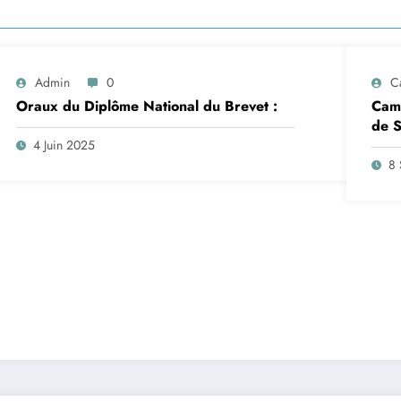
Admin
0
C
Oraux du Diplôme National du Brevet :
Camp
de S
insc
4 Juin 2025
sep
8 