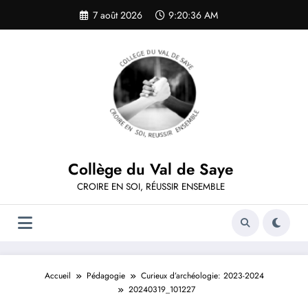
Aller
7 août 2026
9:20:36 AM
au
contenu
Collège du Val de Saye
CROIRE EN SOI, RÉUSSIR ENSEMBLE
Accueil
Pédagogie
Curieux d’archéologie: 2023-2024
20240319_101227