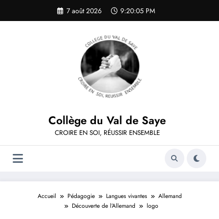
Aller
7 août 2026
9:20:05 PM
au
contenu
Collège du Val de Saye
CROIRE EN SOI, RÉUSSIR ENSEMBLE
Accueil
Pédagogie
Langues vivantes
Allemand
Découverte de l’Allemand
logo