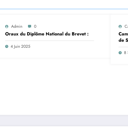
Admin
0
C
Oraux du Diplôme National du Brevet :
Camp
de S
insc
4 Juin 2025
sep
8 