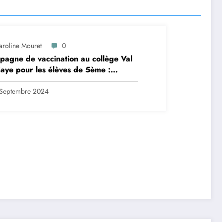
aroline Mouret
0
agne de vaccination au collège Val
aye pour les élèves de 5ème :
ription en ligne avant le 28
tembre 2024
Septembre 2024