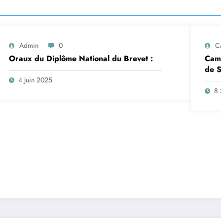
Admin
0
C
Oraux du Diplôme National du Brevet :
Camp
de S
insc
4 Juin 2025
sep
8 