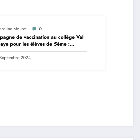
aroline Mouret
0
agne de vaccination au collège Val
aye pour les élèves de 5ème :
ription en ligne avant le 28
tembre 2024
Septembre 2024