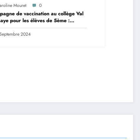
aroline Mouret
0
agne de vaccination au collège Val
aye pour les élèves de 5ème :
ription en ligne avant le 28
tembre 2024
Septembre 2024