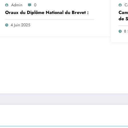
Admin
0
C
Oraux du Diplôme National du Brevet :
Camp
de S
insc
4 Juin 2025
sep
8 