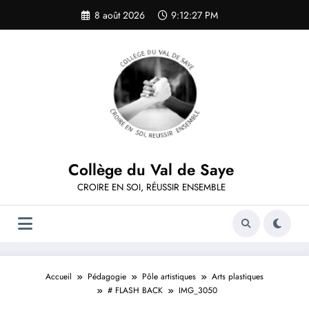
Aller
8 août 2026
9:12:27 PM
au
contenu
Collège du Val de Saye
CROIRE EN SOI, RÉUSSIR ENSEMBLE
Accueil
Pédagogie
Pôle artistiques
Arts plastiques
# FLASH BACK
IMG_3050