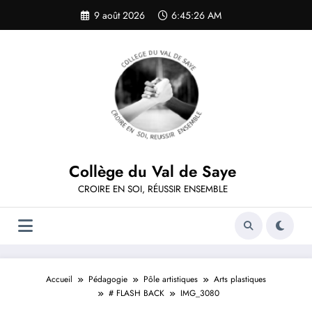
Aller
9 août 2026
6:45:26 AM
au
contenu
Collège du Val de Saye
CROIRE EN SOI, RÉUSSIR ENSEMBLE
Accueil
Pédagogie
Pôle artistiques
Arts plastiques
# FLASH BACK
IMG_3080