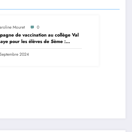
aroline Mouret
0
agne de vaccination au collège Val
aye pour les élèves de 5ème :
ription en ligne avant le 28
tembre 2024
Septembre 2024