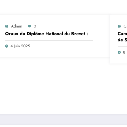
Admin
0
C
Oraux du Diplôme National du Brevet :
Camp
de S
insc
4 Juin 2025
sep
8 