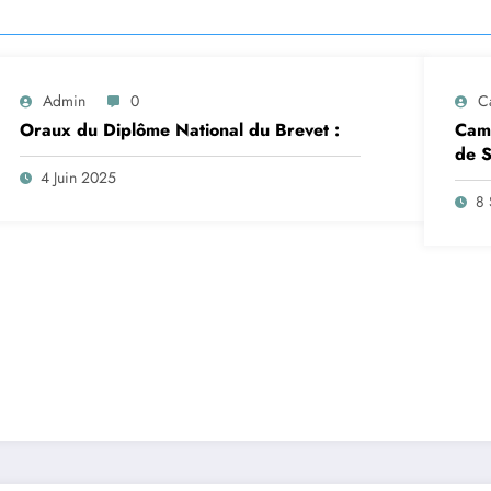
Admin
0
C
Oraux du Diplôme National du Brevet :
Camp
de S
insc
4 Juin 2025
sep
8 