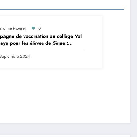
aroline Mouret
0
agne de vaccination au collège Val
aye pour les élèves de 5ème :
ription en ligne avant le 28
tembre 2024
Septembre 2024