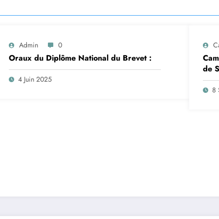
Admin
0
C
Oraux du Diplôme National du Brevet :
Camp
de S
insc
4 Juin 2025
sep
8 