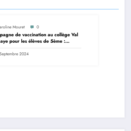
aroline Mouret
0
agne de vaccination au collège Val
aye pour les élèves de 5ème :
ription en ligne avant le 28
tembre 2024
Septembre 2024