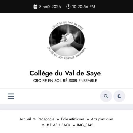
Aller
8 août 2026
10:20:56 PM
au
contenu
Collège du Val de Saye
CROIRE EN SOI, RÉUSSIR ENSEMBLE
Accueil
Pédagogie
Pôle artistiques
Arts plastiques
# FLASH BACK
IMG_3142