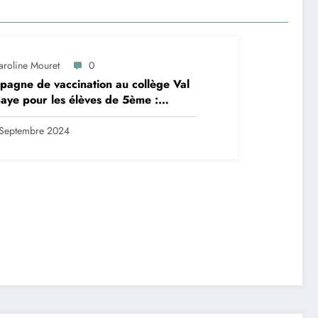
aroline Mouret
0
agne de vaccination au collège Val
aye pour les élèves de 5ème :
ription en ligne avant le 28
tembre 2024
Septembre 2024