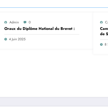
Admin
0
C
Oraux du Diplôme National du Brevet :
Camp
de S
insc
4 Juin 2025
sep
8 