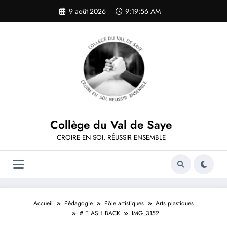
Aller
9 août 2026
9:19:56 AM
au
contenu
Collège du Val de Saye
CROIRE EN SOI, RÉUSSIR ENSEMBLE
Accueil
Pédagogie
Pôle artistiques
Arts plastiques
# FLASH BACK
IMG_3152