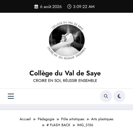
Aller
6 août 2026
3:09:22 AM
au
contenu
Collège du Val de Saye
CROIRE EN SOI, RÉUSSIR ENSEMBLE
Accueil
Pédagogie
Pôle artistiques
Arts plastiques
# FLASH BACK
IMG_3156