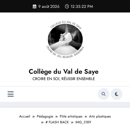
Aller
9 août 2026
12:35:22 PM
au
contenu
Collège du Val de Saye
CROIRE EN SOI, RÉUSSIR ENSEMBLE
Accueil
Pédagogie
Pôle artistiques
Arts plastiques
# FLASH BACK
IMG_3189