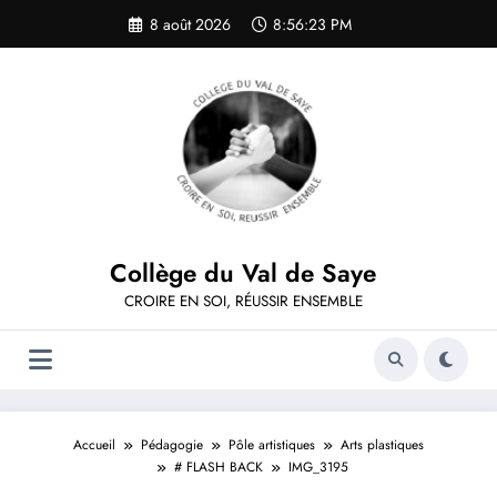
Aller
8 août 2026
8:56:24 PM
au
contenu
Collège du Val de Saye
CROIRE EN SOI, RÉUSSIR ENSEMBLE
Accueil
Pédagogie
Pôle artistiques
Arts plastiques
# FLASH BACK
IMG_3195