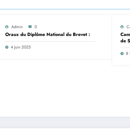
Admin
0
C
Oraux du Diplôme National du Brevet :
Camp
de S
insc
4 Juin 2025
sep
8 