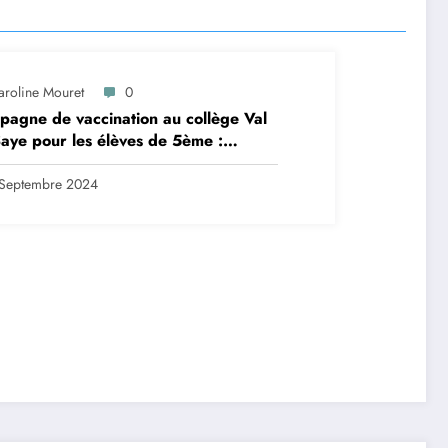
aroline Mouret
0
agne de vaccination au collège Val
aye pour les élèves de 5ème :
ription en ligne avant le 28
tembre 2024
Septembre 2024