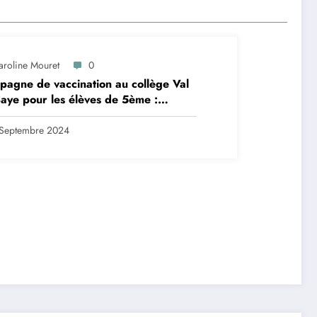
aroline Mouret
0
agne de vaccination au collège Val
aye pour les élèves de 5ème :
ription en ligne avant le 28
tembre 2024
Septembre 2024