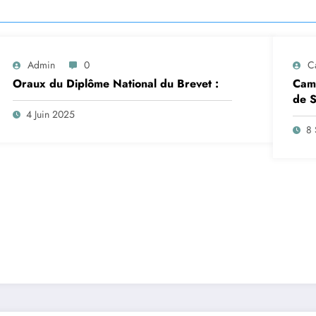
Admin
0
C
Oraux du Diplôme National du Brevet :
Camp
de S
insc
4 Juin 2025
sep
8 