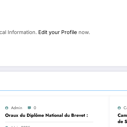
cal Information.
Edit your Profile
now.
Admin
0
C
Oraux du Diplôme National du Brevet :
Camp
de S