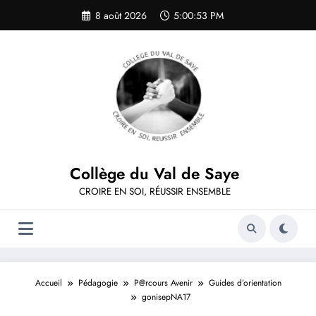
Aller
8 août 2026
5:00:53 PM
au
contenu
Collège du Val de Saye
CROIRE EN SOI, RÉUSSIR ENSEMBLE
Accueil
Pédagogie
P@rcours Avenir
Guides d’orientation
gonisepNA17